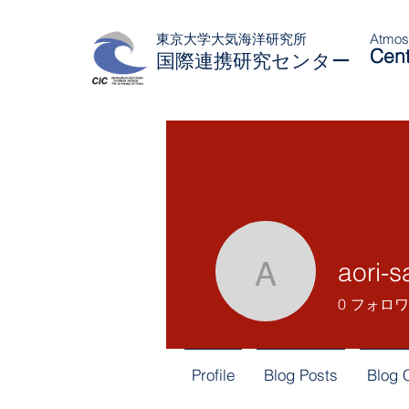
東京大学大気海洋研究所
Atmosp
Cent
国際連携研究センター
aori-s
aori-saito
0
フォロワ
Profile
Blog Posts
Blog