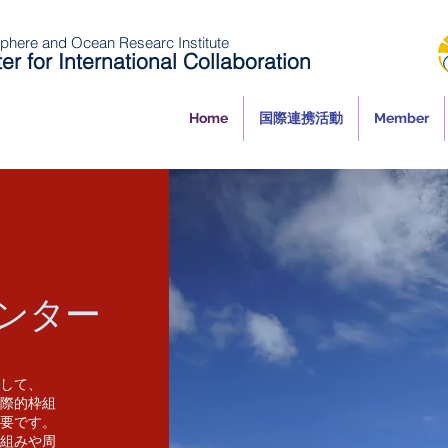
here and Ocean Researc Institute
er for International Collaboration
Home
国際連携活動
Member
ンター
して、
際的枠組
要です。
組みや周