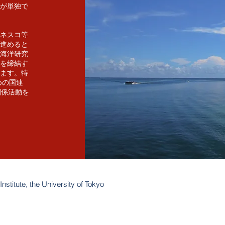
が単独で
ネスコ等
進めると
海洋研究
を締結す
ます。特
めの国連
関係活動を
titute, the University of Tokyo